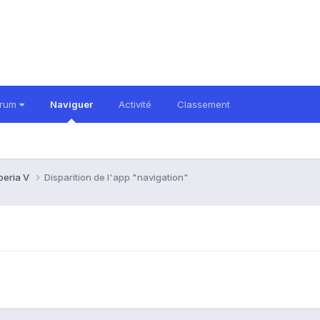
orum
Naviguer
Activité
Classement
peria V
Disparition de l'app "navigation"