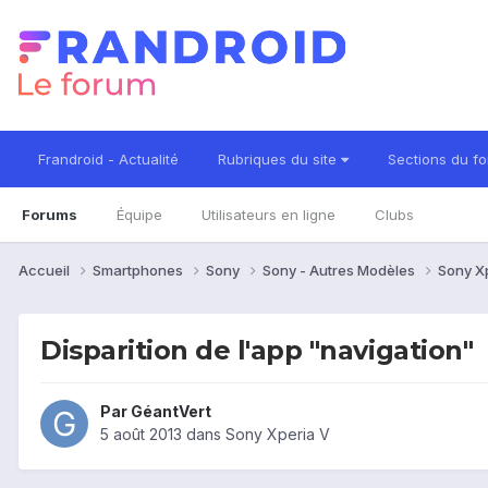
Frandroid - Actualité
Rubriques du site
Sections du f
Forums
Équipe
Utilisateurs en ligne
Clubs
Accueil
Smartphones
Sony
Sony - Autres Modèles
Sony X
Disparition de l'app "navigation"
Par
GéantVert
5 août 2013
dans
Sony Xperia V