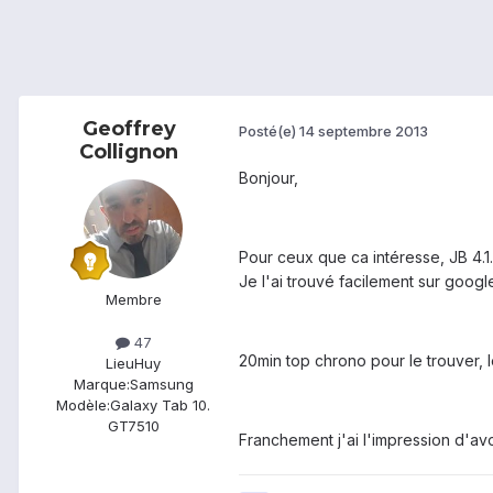
Geoffrey
Posté(e)
14 septembre 2013
Collignon
Bonjour,
Pour ceux que ca intéresse, JB 4.1
Je l'ai trouvé facilement sur google,
Membre
47
20min top chrono pour le trouver, le
Lieu
Huy
Marque:
Samsung
Modèle:
Galaxy Tab 10.
GT7510
Franchement j'ai l'impression d'a