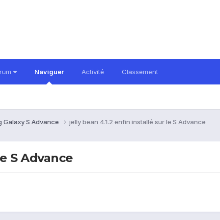
orum
Naviguer
Activité
Classement
 Galaxy S Advance
jelly bean 4.1.2 enfin installé sur le S Advance
 le S Advance