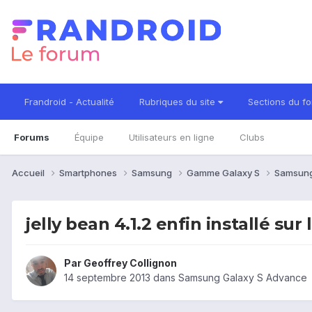
Frandroid - Actualité
Rubriques du site
Sections du f
Forums
Équipe
Utilisateurs en ligne
Clubs
Accueil
Smartphones
Samsung
Gamme Galaxy S
Samsung
jelly bean 4.1.2 enfin installé sur
Par
Geoffrey Collignon
14 septembre 2013
dans
Samsung Galaxy S Advance