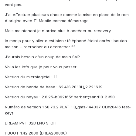
vont pas.
J'ai effectuer plusieurs chose comme la mise en place de la rom
d'origine avec T1 Mobile comme démarrage.
Mais maintenant je n'arrive plus à accéder au recovery.
la manip pour y aller c'est bien : téléphoné éteint après : bouton
maison + racrocher ou decrocher ??
J'aurais besoin d'un coup de main SVP.
Voila les info que je peut vous passer.
Version du micrologiciel : 1.1
Version de bande de base : 62.41S.20.13U_2.22.16.19
Version du noyau : 2.6.25-b062f65f herbert@and18-2 #18
Numéro de version 1.58.73.2 PLAT-1.0_gms-144337 CL#20416 test-
keys
DREAM PVT 32B ENG S-OFF
HBOOT-1.42.2000 (DREA200000)