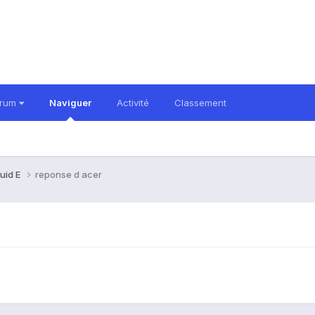
orum
Naviguer
Activité
Classement
quid E
reponse d acer