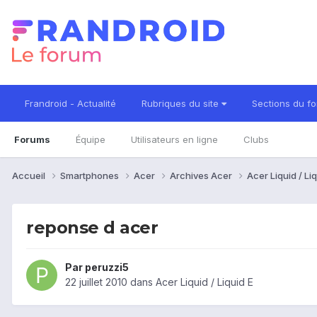
Frandroid - Actualité
Rubriques du site
Sections du f
Forums
Équipe
Utilisateurs en ligne
Clubs
Accueil
Smartphones
Acer
Archives Acer
Acer Liquid / Li
reponse d acer
Par
peruzzi5
22 juillet 2010
dans
Acer Liquid / Liquid E