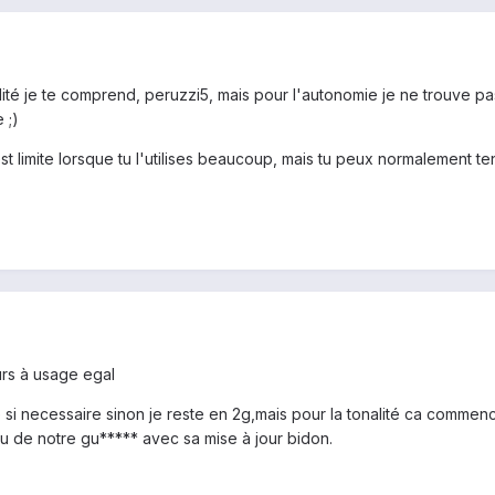
ité je te comprend, peruzzi5, mais pour l'autonomie je ne trouve pas 
 ;)
est limite lorsque tu l'utilises beaucoup, mais tu peux normalement te
ours à usage egal
ue si necessaire sinon je reste en 2g,mais pour la tonalité ca comme
fou de notre gu***** avec sa mise à jour bidon.