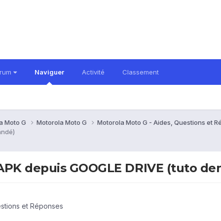
orum
Naviguer
Activité
Classement
a Moto G
Motorola Moto G
Motorola Moto G - Aides, Questions et 
andé)
 APK depuis GOOGLE DRIVE (tuto d
estions et Réponses