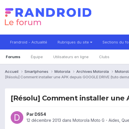
Frandroid - Actualité
Rubriques du site
Sections du f
Forums
Équipe
Utilisateurs en ligne
Clubs
Accueil
Smartphones
Motorola
Archives Motorola
Motorol
[Résolu] Comment installer une APK depuis GOOGLE DRIVE (tuto dem
[Résolu] Comment installer une
Par
DS54
12 décembre 2013
dans
Motorola Moto G - Aides, Qu