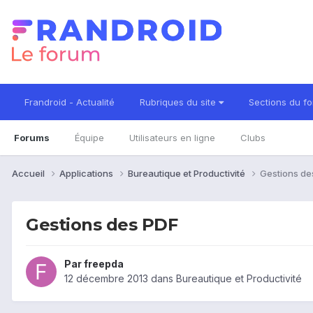
Frandroid - Actualité
Rubriques du site
Sections du f
Forums
Équipe
Utilisateurs en ligne
Clubs
Accueil
Applications
Bureautique et Productivité
Gestions de
Gestions des PDF
Par
freepda
12 décembre 2013
dans
Bureautique et Productivité