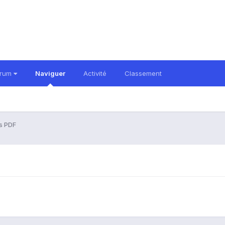
orum
Naviguer
Activité
Classement
s PDF