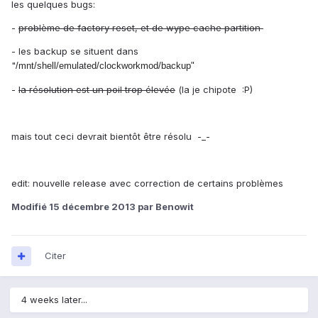
les quelques bugs:
-
problème de factory reset, et de wype cache partition
- les backup se situent dans
"
/mnt/shell/emulated/clockworkmod/backup"
-
la résolution est un poil trop élevée
(la je chipote :P)
mais tout ceci devrait bientôt être résolu -_-
edit: nouvelle release avec correction de certains problèmes
Modifié
15 décembre 2013
par Benowit
Citer
4 weeks later...