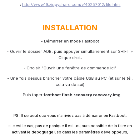
:
http://www19.zippyshare.com/v/40257012/file.html
INSTALLATION
- Démarrer en mode Fastboot
- Ouvrir le dossier ADB, puis appuyer simultanément sur SHIFT +
Clique droit.
- Choisir "Ouvrir une fenêtre de commande ici"
- Une fois dessus brancher votre câble USB au PC (et sur le tél,
cela va de soi)
- Puis taper
fastboot flash recovery recovery.img
PS : Il se peut que vous n'arriviez pas à démarrer en Fastboot,
si c'est le cas, pas de panique il est toujours possible de la faire en
activant le deboguage usb dans les paramètres développeurs,