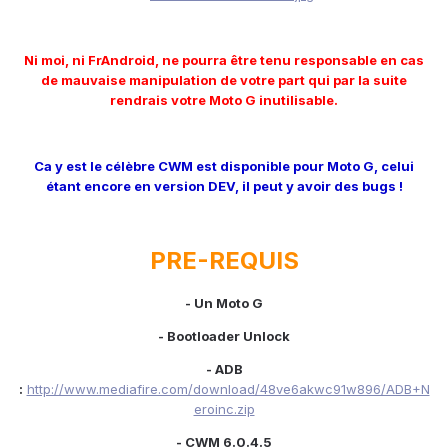
Ni moi, ni FrAndroid, ne pourra être tenu responsable en cas
de mauvaise manipulation de votre part qui par la suite
rendrais votre Moto G inutilisable.
Ca y est le célèbre CWM est disponible pour Moto G, celui
étant encore en version DEV, il peut y avoir des bugs !
PRE-REQUIS
- Un Moto G
- Bootloader Unlock
- ADB
:
http://www.mediafire.com/download/48ve6akwc91w896/ADB+N
eroinc.zip
- CWM 6.0.4.5