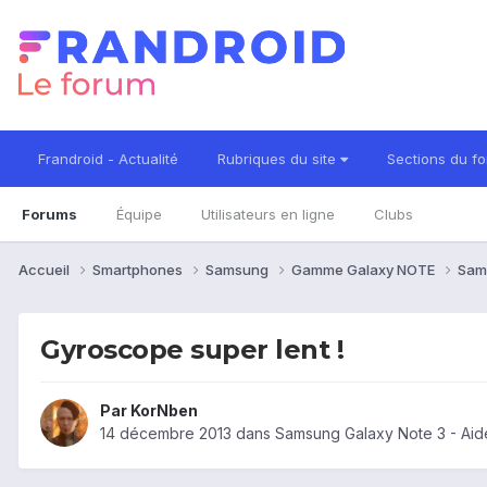
Frandroid - Actualité
Rubriques du site
Sections du f
Forums
Équipe
Utilisateurs en ligne
Clubs
Accueil
Smartphones
Samsung
Gamme Galaxy NOTE
Sam
Gyroscope super lent !
Par
KorNben
14 décembre 2013
dans
Samsung Galaxy Note 3 - Aid