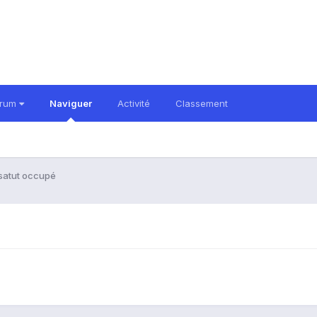
orum
Naviguer
Activité
Classement
 satut occupé