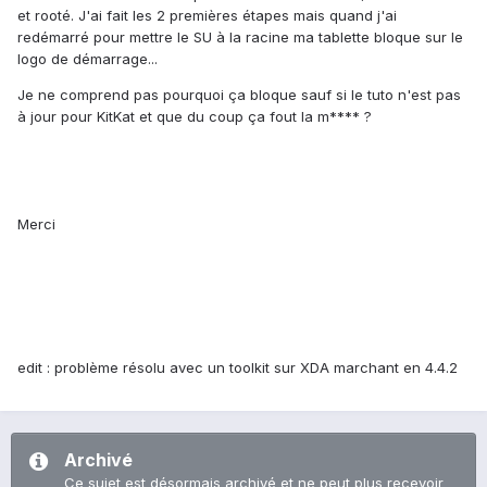
et rooté. J'ai fait les 2 premières étapes mais quand j'ai
redémarré pour mettre le SU à la racine ma tablette bloque sur le
logo de démarrage...
Je ne comprend pas pourquoi ça bloque sauf si le tuto n'est pas
à jour pour KitKat et que du coup ça fout la m**** ?
Merci
edit : problème résolu avec un toolkit sur XDA marchant en 4.4.2
Archivé
Ce sujet est désormais archivé et ne peut plus recevoir