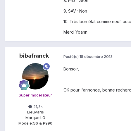
8. Prix : 250e
9. SAV : Non
10. Très bon état comme neuf, aucun
Merci Yoann
bibafranck
Posté(e)
15 décembre 2013
Bonsoir,
OK pour l'annonce, bonne recherc
Super modérateur
21,3k
Lieu
Paris
Marque:
LG
Modèle:
G6 & P990