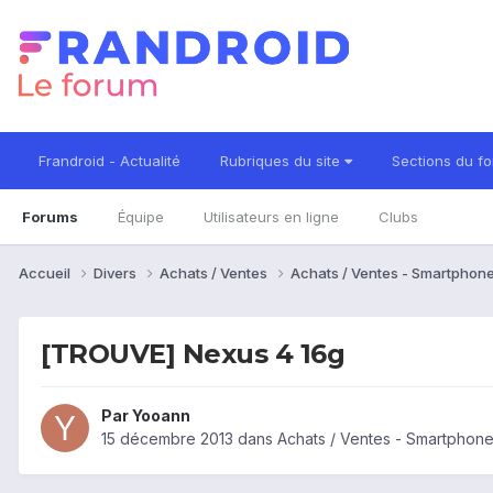
Frandroid - Actualité
Rubriques du site
Sections du f
Forums
Équipe
Utilisateurs en ligne
Clubs
Accueil
Divers
Achats / Ventes
Achats / Ventes - Smartphon
[TROUVE] Nexus 4 16g
Par
Yooann
15 décembre 2013
dans
Achats / Ventes - Smartphon