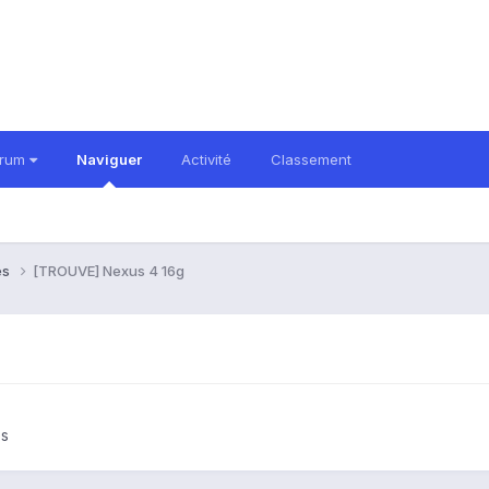
orum
Naviguer
Activité
Classement
es
[TROUVE] Nexus 4 16g
es