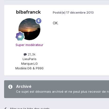
bibafranck
Posté(e)
17 décembre 2013
OK.
Super modérateur
21,3k
Lieu
Paris
Marque:
LG
Modèle:
G6 & P990
Archivé
Ce sujet est désormais archivé et ne peut plus recevoir de 
Aller sur la liste des sujets