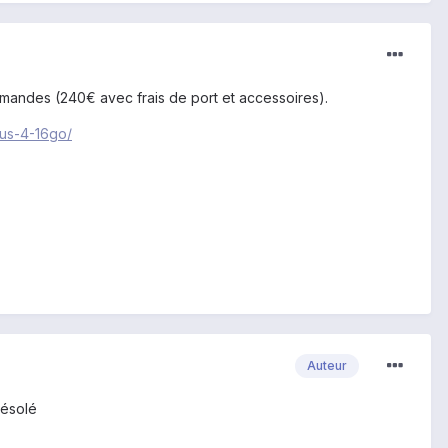
emandes (240€ avec frais de port et accessoires).
xus-4-16go/
Auteur
désolé