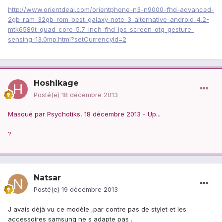
http://www.orientdeal.com/orientphone-n3-n9000-fhd-advanced-
2gb-ram-32gb-rom-best-galaxy-note-3-alternative-android-4.2-
mtk6589t-quad-core-5.7-inch-fhd-ips-screen-otg-gesture-
sensing-13.0mp.html?setCurrencyId=2
Hoshikage
Posté(e)
18 décembre 2013
Masqué par Psychotiks, 18 décembre 2013 - Up...
?
Natsar
Posté(e)
19 décembre 2013
J avais déjà vu ce modèle ,par contre pas de stylet et les
accessoires samsung ne s adapte pas .