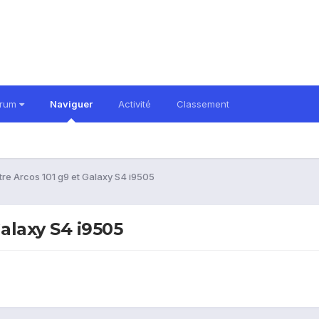
orum
Naviguer
Activité
Classement
tre Arcos 101 g9 et Galaxy S4 i9505
alaxy S4 i9505