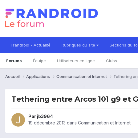
Frandroid - Actualité
Rubriques du site
Sections du f
Forums
Équipe
Utilisateurs en ligne
Clubs
Accueil
Applications
Communication et Internet
Tethering en
Tethering entre Arcos 101 g9 et G
Par
jb3964
19 décembre 2013
dans
Communication et Internet