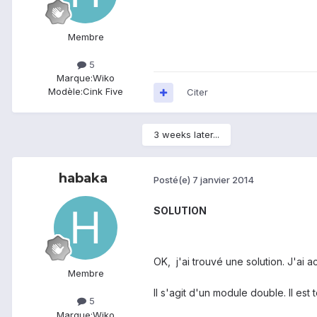
Membre
5
Marque:
Wiko
Modèle:
Cink Five
Citer
3 weeks later...
habaka
Posté(e)
7 janvier 2014
SOLUTION
OK,
j'ai trouvé une solution
.
J'ai a
Membre
Il s'agit d'un
module double
.
Il est
5
Marque:
Wiko