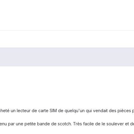
cheté
un lecteur de carte
SIM de
quelqu'un qui
vendait des
pièces
tenu par une
petite
bande
de
scotch
.
Très facile
de le soulever
et d