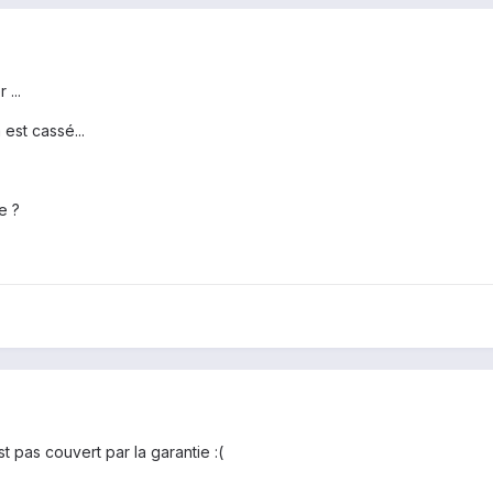
 ...
 est cassé...
e ?
est pas couvert
par
la garantie :(