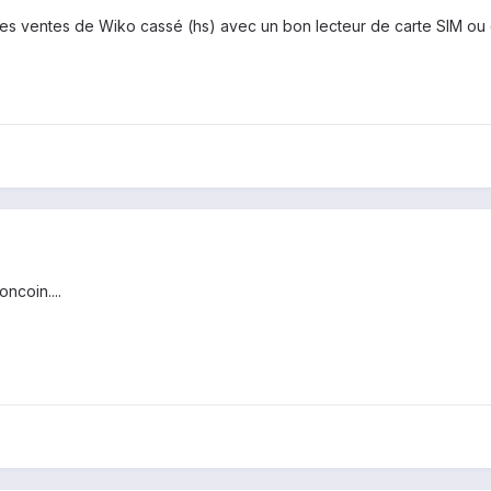
les ventes de
W
iko
cassé
(hs)
avec un bon
lecteur de carte
SIM
ou 
ncoin....