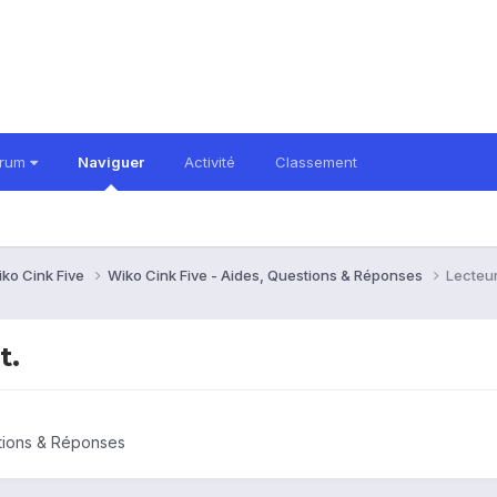
orum
Naviguer
Activité
Classement
ko Cink Five
Wiko Cink Five - Aides, Questions & Réponses
Lecteu
t.
stions & Réponses