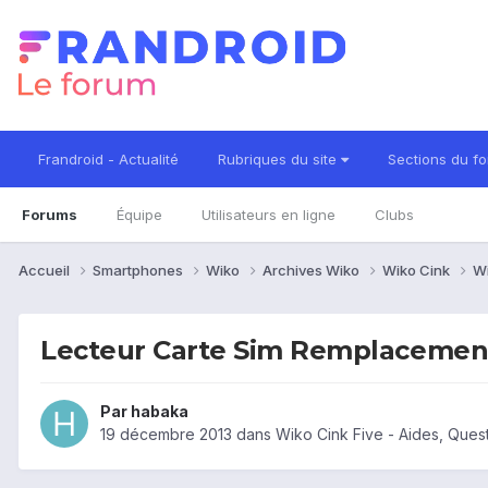
Frandroid - Actualité
Rubriques du site
Sections du f
Forums
Équipe
Utilisateurs en ligne
Clubs
Accueil
Smartphones
Wiko
Archives Wiko
Wiko Cink
Wi
Lecteur Carte Sim Remplacemen
Par
habaka
19 décembre 2013
dans
Wiko Cink Five - Aides, Que