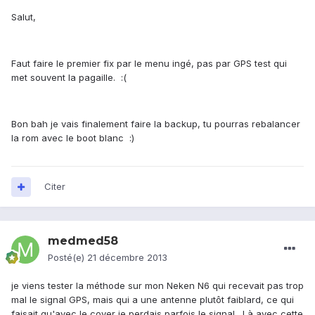
Salut,
Faut faire le premier fix par le menu ingé, pas par GPS test qui
met souvent la pagaille. :(
Bon bah je vais finalement faire la backup, tu pourras rebalancer
la rom avec le boot blanc :)
Citer
medmed58
Posté(e)
21 décembre 2013
je viens tester la méthode sur mon Neken N6 qui recevait pas trop
mal le signal GPS, mais qui a une antenne plutôt faiblard, ce qui
faisait qu'avec le cover je perdais parfois le signal. Là avec cette