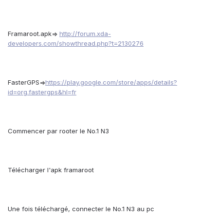
Framaroot.apk=>
http://forum.xda-
developers.com/showthread.php?t=2130276
FasterGPS=>
https://play.google.com/store/apps/details?
id=org.fastergps&hl=fr
Commencer par rooter le No.1 N3
Télécharger l'apk framaroot
Une fois téléchargé, connecter le No.1 N3 au pc