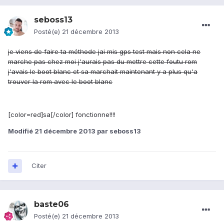
seboss13
Posté(e)
21 décembre 2013
je viens de faire ta méthode jai mis gps test mais non cela ne
marche pas chez moi j'aurais pas du mettre cette foutu rom
j'avais le boot blanc et sa marchait maintenant y a plus qu'a
trouver la rom avec le boot blanc
[color=red]sa[/color] fonctionne!!!!
Modifié
21 décembre 2013
par seboss13
Citer
baste06
Posté(e)
21 décembre 2013