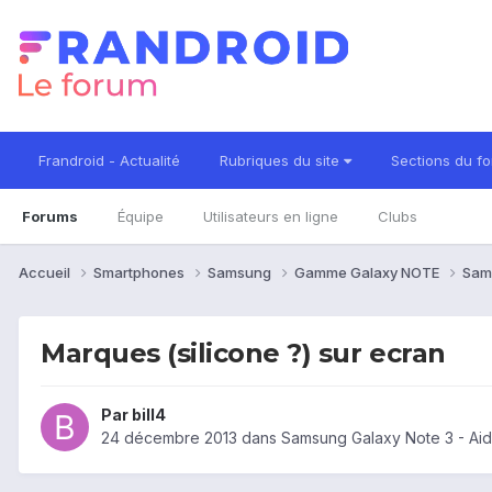
Frandroid - Actualité
Rubriques du site
Sections du f
Forums
Équipe
Utilisateurs en ligne
Clubs
Accueil
Smartphones
Samsung
Gamme Galaxy NOTE
Sam
Marques (silicone ?) sur ecran
Par
bill4
24 décembre 2013
dans
Samsung Galaxy Note 3 - Ai