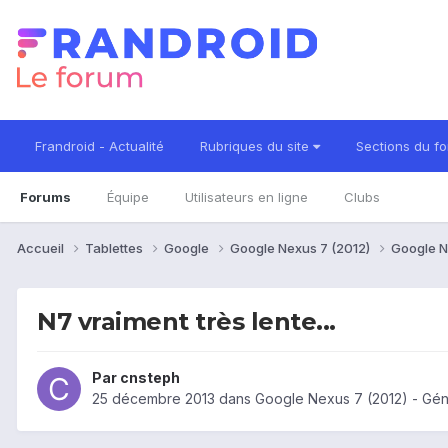
Frandroid - Actualité
Rubriques du site
Sections du f
Forums
Équipe
Utilisateurs en ligne
Clubs
Accueil
Tablettes
Google
Google Nexus 7 (2012)
Google N
N7 vraiment très lente...
Par
cnsteph
25 décembre 2013
dans
Google Nexus 7 (2012) - Gén