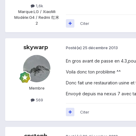
1,6k
Marque:
LG / XiaoMi
Modèle:
G4 / Redmi 红米
2
Citer
skywarp
Posté(e)
25 décembre 2013
En gros avant de passe en 4.3,pour q
Voila donc ton problème ^^
Donc fait une restauration usine et
Membre
Envoyé depuis ma nexus 7 avec ta
569
Citer
cnsteph