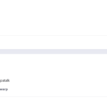
.
patalk
ywarp