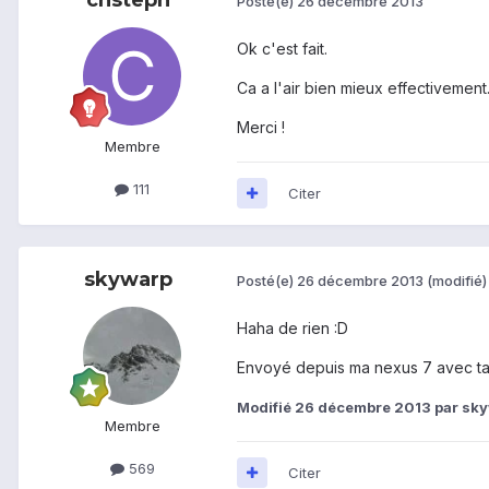
Posté(e)
26 décembre 2013
Ok c'est fait.
Ca a l'air bien mieux effectivement
Merci !
Membre
111
Citer
skywarp
Posté(e)
26 décembre 2013
(modifié)
Haha de rien :D
Envoyé depuis ma nexus 7 avec ta
Modifié
26 décembre 2013
par sk
Membre
569
Citer