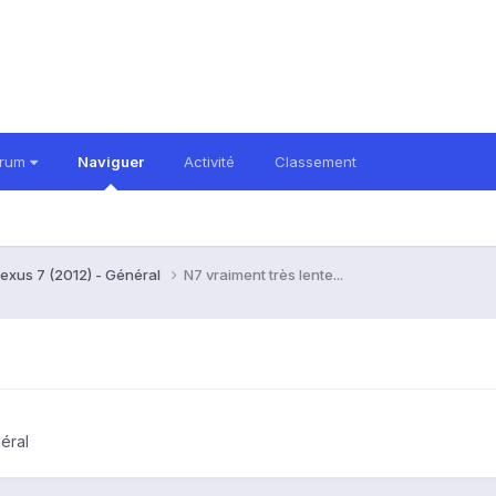
orum
Naviguer
Activité
Classement
exus 7 (2012) - Général
N7 vraiment très lente...
éral