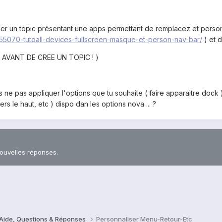
ler un topic présentant une apps permettant de remplacez et personna
/155070-tutoall-devices-fullscreen-masque-et-person-nav-bar/
) et 
 AVANT DE CREE UN TOPIC ! )
ne pas appliquer l'options que tu souhaite ( faire apparaitre dock ) s
rs le haut, etc ) dispo dan les options nova ... ?
nouvelles réponses.
 Aide, Questions & Réponses
Personnaliser Menu-Retour-Etc