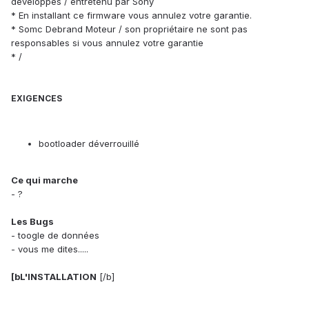
développés / entretenu par Sony
* En installant ce firmware vous annulez votre garantie.
* Somc Debrand Moteur / son propriétaire ne sont pas
responsables si vous annulez votre garantie
* /
EXIGENCES
bootloader déverrouillé
Ce qui marche
- ?
Les Bugs
- toogle de données
- vous me dites.....
[bL'INSTALLATION
[/b]