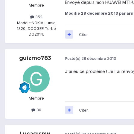
Envoyé depuis mon HUAWEI MT1-U
Membre
Modifié
28 décembre 2013
par ar
352
Modèle:
NOKIA Lumia
1320, DOOGEE Turbo
DG2014.
Citer
guizmo783
Posté(e)
28 décembre 2013
J'ai eu ce problème ! Je l'ai renv
Membre
30
Citer
Lucasrsnw