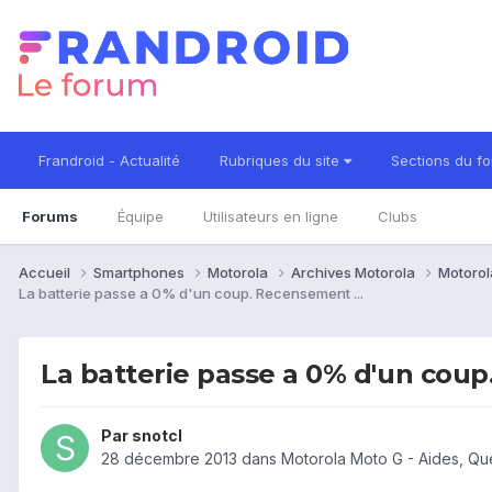
Frandroid - Actualité
Rubriques du site
Sections du f
Forums
Équipe
Utilisateurs en ligne
Clubs
Accueil
Smartphones
Motorola
Archives Motorola
Motorol
La batterie passe a 0% d'un coup. Recensement ...
La batterie passe a 0% d'un coup
Par
snotcl
28 décembre 2013
dans
Motorola Moto G - Aides, Qu