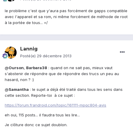
le problème c'est que y'aura pas forcément de gapps compatible
avec l'appareil et sa rom, ni même forcément de méthode de root
à la portée de tous... =/
Lannig
Posté(e)
29 décembre 2013
@
Ourson
,
Barbara38
: quand on ne sait pas, mieux vaut
s'abstenir de répondre que de répondre des trucs un peu au
hasard, non ? :)
@
Samantha
: le sujet a déjà été traité dans tous les sens dans
cette section. Reporte-toi à ce sujet :
https://forum.frandroid.com/topic/161111-mpqc804-avis
eh oui, 115 posts... il faudra tous les lire...
Je clôture donc ce sujet doublon.