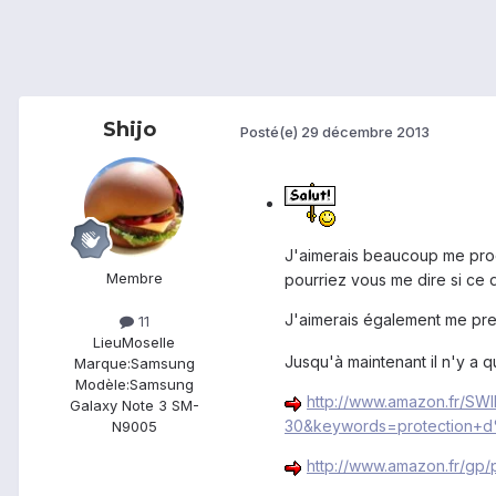
Shijo
Posté(e)
29 décembre 2013
J'aimerais beaucoup me procu
Membre
pourriez vous me dire si ce d
J'aimerais également me pren
11
Lieu
Moselle
Jusqu'à maintenant il n'y a 
Marque:
Samsung
Modèle:
Samsung
http://www.amazon.fr/SWI
Galaxy Note 3 SM-
30&keywords=protection
N9005
http://www.amazon.fr/gp/