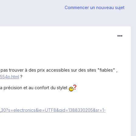
Commencer un nouveau sujet
as trouver à des prix accessibles sur des sites "fiables" ,
7554p.html
?
a précision et au confort du stylet
_1_30?s=electronics&ie=UTF8&qid=1388330205&sr=1-