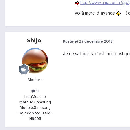
http://www.amazon.fr/gp/
Voilà merci d'avance
( oui
Shijo
Posté(e)
29 décembre 2013
Je ne sait pas si c'est mon post q
Membre
11
Lieu
Moselle
Marque:
Samsung
Modèle:
Samsung
Galaxy Note 3 SM-
N9005