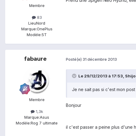
Prend une Spigen Neo Hybrid, elle 
Membre
83
Lieu
Nord
Marque:
OnePlus
Modèle:
5T
fabaure
Posté(e)
31 décembre 2013
Le 29/12/2013 à 17:53, Shijo a
Je ne sait pas si c'est mon pos
Membre
Bonjour
1,3k
Marque:
Asus
Modèle:
Rog 7 ultimate
il c'est passer a peine plus d'une