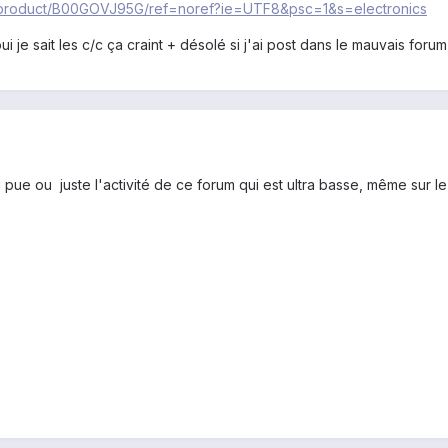
p
roduct/B00GOVJ95G/ref=noref?ie=UTF8&psc=
1&s=electronics
 je sait les c/c ça craint + désolé si j'ai post dans le mauvais forum
ui pue ou juste l'activité de ce forum qui est ultra basse, même sur