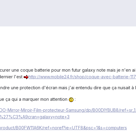
rer une coque batterie pour mon futur galaxy note mais je n'en ai p
ernier l'est
http://www.mobile24.fr/s
h
op/coque-avec-ba
tterie-11
dre une protection d'écran mais j'ai entendu dire que ça nuisait à l
que ça qui a marquer mon attention
:
D
O-Mirror-Miroir-Film-protecteur-Samsung/dp/B00DIYBUB8/ref=sr
+d%27%C3%A
9cran+galaxy+note+3
p
roduct/B00FW11A6K/ref=noref?ie=UTF8&ps
c=1&s=computers