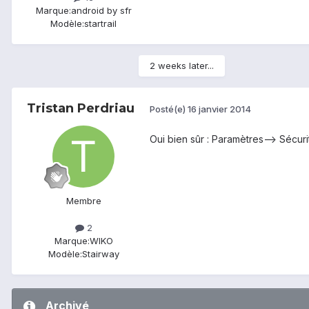
Marque:
android by sfr
Modèle:
startrail
2 weeks later...
Tristan Perdriau
Posté(e)
16 janvier 2014
Oui bien sûr : Paramètres--> Sécuri
Membre
2
Marque:
WIKO
Modèle:
Stairway
Archivé