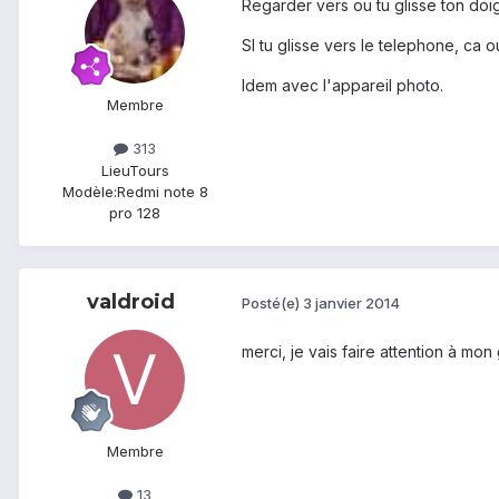
Regarder vers ou tu glisse ton doi
SI tu glisse vers le telephone, ca 
Idem avec l'appareil photo.
Membre
313
Lieu
Tours
Modèle:
Redmi note 8
pro 128
valdroid
Posté(e)
3 janvier 2014
merci, je vais faire attention à mon
Membre
13