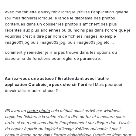
Avec ma
tablette galaxy tab2
lorsque j'utilise l'
application galerie
(ou mes fichiers) lorsque je lance le diaprama des photos
contenues dans un dossier les photos s'affichent des plus
récentes aux plus anciennes ou du moins pas dans l'ordre que je
voudrais c'est à dire par nom de fichiers images, exemple
image001.jpg puis image002.jpg, puis image003.jpg etc.....
comment y remédier je n'ai pas trouvé dans les options du
diaporama de fonctions pour régler ce paramétre.
Auriez-vous une astuce ? En attendant avec l'autre
application Quickpic je peux choisir l'ordre !
Mais pourquoi
devoir utiliser autre chose ?
PS avec un
cadre photo
cela m'était aussi arrivé car windows
copie les fichiers à la volée c'est a dire au fur et a mesure sans
ordre si ce n'est sans doute l'emplacement sur disque dur. J'avais
du copier à partir du logiciel d'image XnView qui copie 1 par 1
chaque image donc dans l'ordre alphabétique (serait-ce idem pour