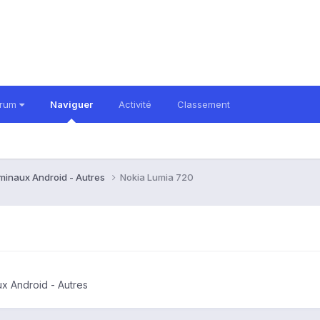
orum
Naviguer
Activité
Classement
rminaux Android - Autres
Nokia Lumia 720
ux Android - Autres