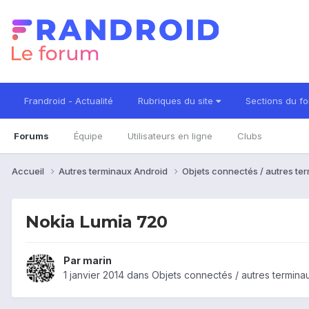
Frandroid - Actualité
Rubriques du site
Sections du f
Forums
Équipe
Utilisateurs en ligne
Clubs
Accueil
Autres terminaux Android
Objets connectés / autres te
Nokia Lumia 720
Par
marin
1 janvier 2014
dans
Objets connectés / autres termina