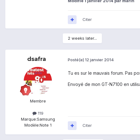
Modifié
1 janvier 2014
par marin
Citer
2 weeks later...
dsafra
Posté(e)
12 janvier 2014
Tu es sur le mauvais forum. Pas pos
Envoyé de mon GT-N7100 en utilis
Membre
119
Marque:
Samsung
Modèle:
Note 1
Citer