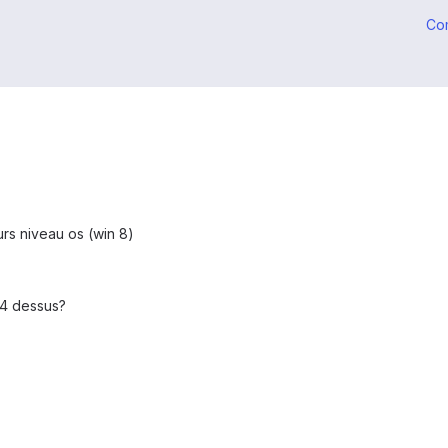
Co
rs niveau os (win 8)
d 4 dessus?