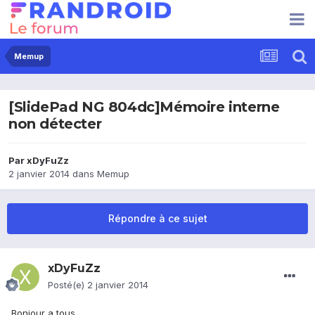
Memup
[SlidePad NG 804dc]Mémoire interne
non détecter
Par
xDyFuZz
2 janvier 2014
dans
Memup
Répondre à ce sujet
xDyFuZz
Posté(e)
2 janvier 2014
Bonjour a tous,