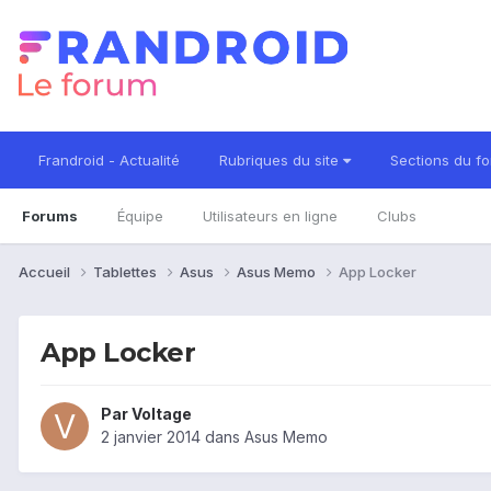
Frandroid - Actualité
Rubriques du site
Sections du f
Forums
Équipe
Utilisateurs en ligne
Clubs
Accueil
Tablettes
Asus
Asus Memo
App Locker
App Locker
Par
Voltage
2 janvier 2014
dans
Asus Memo