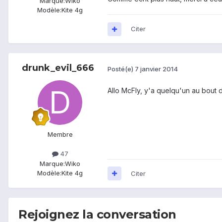
Marque:
Wiko
Modèle:
Kite 4g
Citer
drunk_evil_666
Posté(e)
7 janvier 2014
Allo McFly, y'a quelqu'un au bout du
Membre
47
Marque:
Wiko
Modèle:
Kite 4g
Citer
Rejoignez la conversation