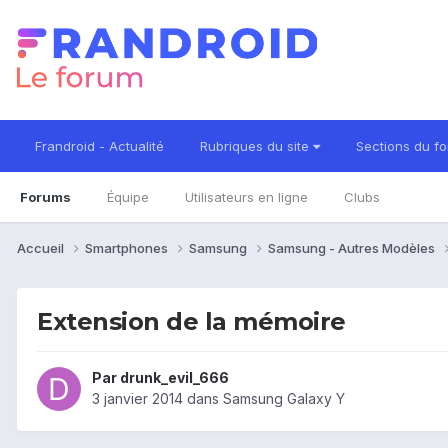
Frandroid - Actualité
Rubriques du site
Sections du f
Forums
Équipe
Utilisateurs en ligne
Clubs
Accueil
Smartphones
Samsung
Samsung - Autres Modèles
Extension de la mémoire
Par
drunk_evil_666
3 janvier 2014
dans
Samsung Galaxy Y