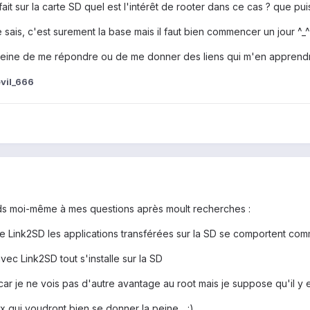
e fait sur la carte SD quel est l'intérêt de rooter dans ce cas ? que pu
sais, c'est surement la base mais il faut bien commencer un jour ^_^
peine de me répondre ou de me donner des liens qui m'en apprendro
vil_666
s moi-même à mes questions après moult recherches :
 de Link2SD les applications transférées sur la SD se comportent comme
vec Link2SD tout s'installe sur la SD
car je ne vois pas d'autre avantage au root mais je suppose qu'il y e
 qui voudront bien se donner la peine... :)