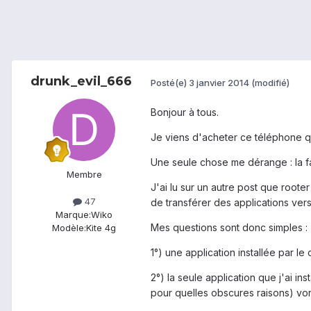
drunk_evil_666
Posté(e)
3 janvier 2014
(modifié)
Bonjour à tous.
Je viens d'acheter ce téléphone qui
Une seule chose me dérange : la fai
Membre
J'ai lu sur un autre post que roote
47
de transférer des applications vers
Marque:
Wiko
Mes questions sont donc simples :
Modèle:
Kite 4g
1°) une application installée par l
2°) la seule application que j'ai ins
pour quelles obscures raisons) vont