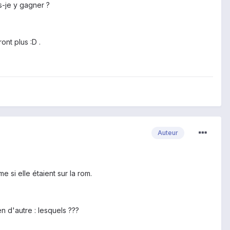
is-je y gagner ?
nt plus :D .
Auteur
 si elle étaient sur la rom.
n d'autre : lesquels ???