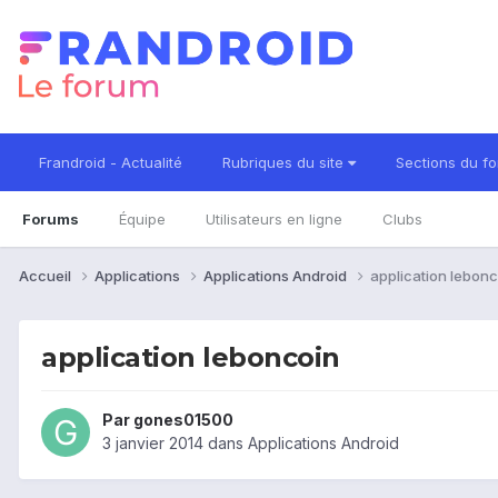
Frandroid - Actualité
Rubriques du site
Sections du f
Forums
Équipe
Utilisateurs en ligne
Clubs
Accueil
Applications
Applications Android
application lebonc
application leboncoin
Par
gones01500
3 janvier 2014
dans
Applications Android