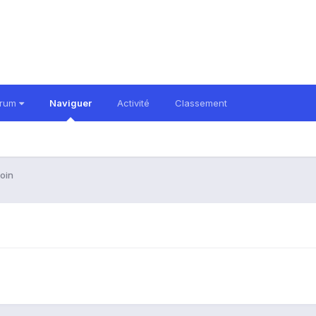
orum
Naviguer
Activité
Classement
oin