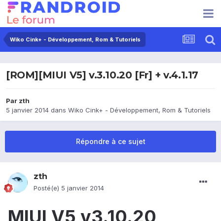
Wiko Cink+ - Développement, Rom & Tutoriels
[ROM][MIUI V5] v.3.10.20 [Fr] + v.4.1.17
Par
zth
5 janvier 2014
dans
Wiko Cink+ - Développement, Rom & Tutoriels
Répondre à ce sujet
zth
Posté(e)
5 janvier 2014
MIUI V5 v3.10.20