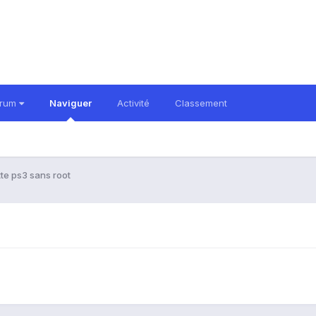
orum
Naviguer
Activité
Classement
te ps3 sans root