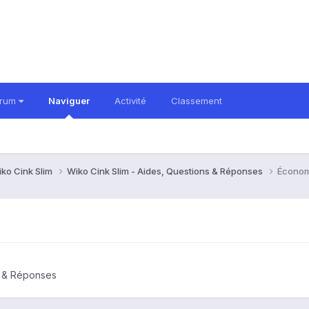
orum
Naviguer
Activité
Classement
ko Cink Slim
Wiko Cink Slim - Aides, Questions & Réponses
Économi
s & Réponses