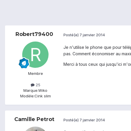
Robert79400
Posté(e)
7 janvier 2014
Je n'utilise le phone que pour télép
pas. Comment économiser au maximum 
Merci à tous ceux qui jusqu'ici m'on
Membre
25
Marque:
Wiko
Modèle:
Cink slim
Camille Petrot
Posté(e)
7 janvier 2014