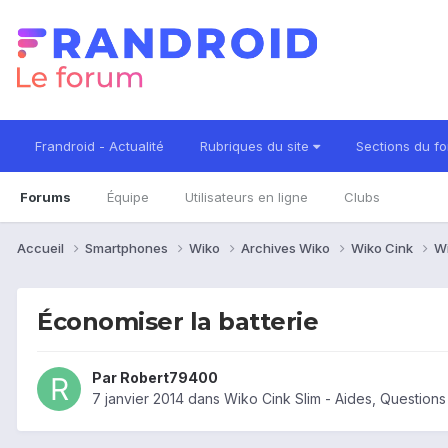
Frandroid - Actualité
Rubriques du site
Sections du f
Forums
Équipe
Utilisateurs en ligne
Clubs
Accueil
Smartphones
Wiko
Archives Wiko
Wiko Cink
Wi
Économiser la batterie
Par
Robert79400
7 janvier 2014
dans
Wiko Cink Slim - Aides, Question