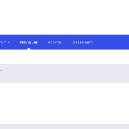
orum
Naviguer
Activité
Classement
l"