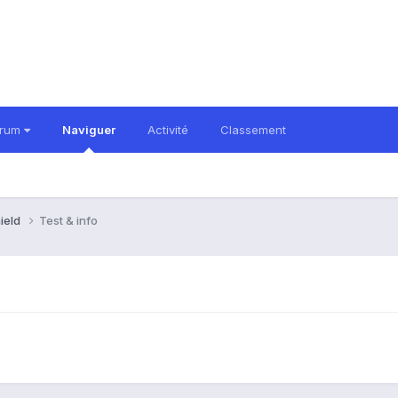
orum
Naviguer
Activité
Classement
hield
Test & info