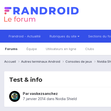
Frandroid - Actualité
Rubriques du site
Sections du f
Forums
Équipe
Utilisateurs en ligne
Clubs
Accueil
Autres terminaux Android
Consoles de jeux
Nvidia S
Test & info
Par
vaskezsanchez
7 janvier 2014
dans
Nvidia Shield