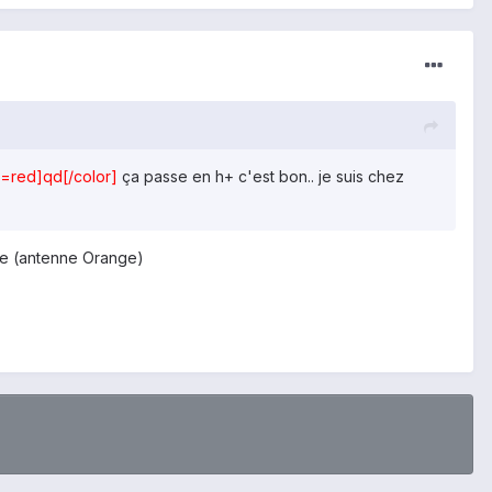
r=red]qd[/color]
ça passe en h+ c'est bon.. je suis chez
nce (antenne Orange)