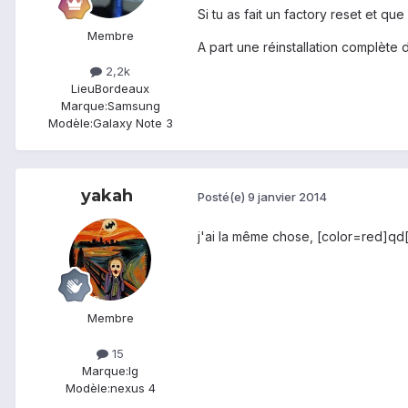
Si tu as fait un factory reset et q
Membre
A part une réinstallation complète 
2,2k
Lieu
Bordeaux
Marque:
Samsung
Modèle:
Galaxy Note 3
yakah
Posté(e)
9 janvier 2014
j'ai la même chose, [color=red]qd[/
Membre
15
Marque:
lg
Modèle:
nexus 4