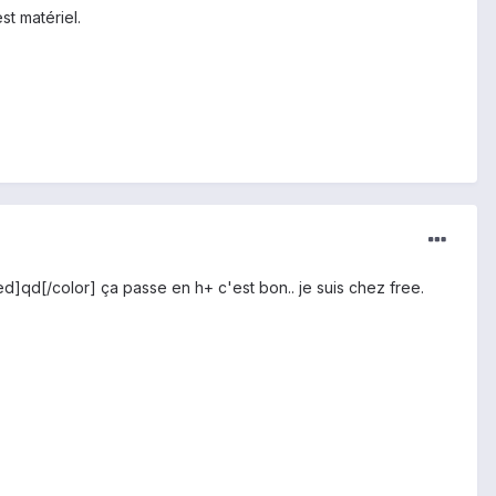
st matériel.
ed]qd[/color] ça passe en h+ c'est bon.. je suis chez free.