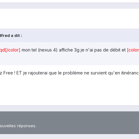
red a dit :
qd[/color]
mon tel (nexus 4) affiche 3g je n'ai pas de débit et
[colo
z Free ! ET je rajouterai que le problème ne survient qu'en itinéra
nouvelles réponses.