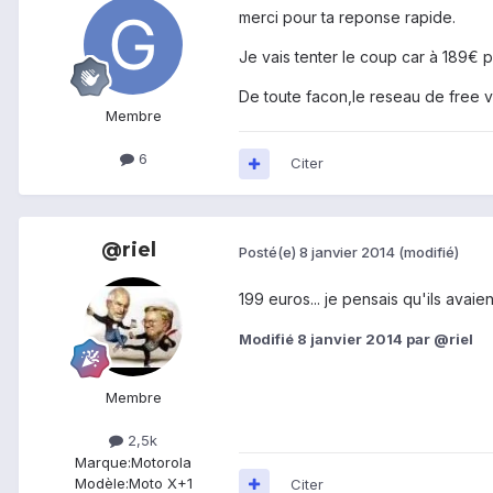
merci pour ta reponse rapide.
Je vais tenter le coup car à 189€ 
De toute facon,le reseau de free 
Membre
6
Citer
@riel
Posté(e)
8 janvier 2014
(modifié)
199 euros... je pensais qu'ils avaien
Modifié
8 janvier 2014
par @riel
Membre
2,5k
Marque:
Motorola
Modèle:
Moto X+1
Citer