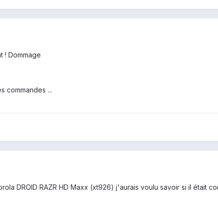
ent ! Dommage
res commandes ...
ola DROID RAZR HD Maxx (xt926) j'aurais voulu savoir si il était c