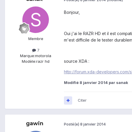
Bonjour,
Oui j'ai le RAZR HD et il est compa
Membre
m'est difficile de le tester durableme
7
Marque:
motorola
source XDA :
Modèle:
razr hd
http://forum.xda-developers.com
Modifié
8 janvier 2014
par sanak
Citer
gawin
Posté(e)
8 janvier 2014