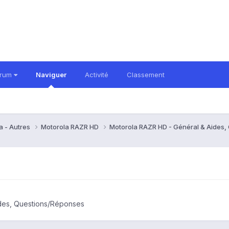
orum
Naviguer
Activité
Classement
a - Autres
Motorola RAZR HD
Motorola RAZR HD - Général & Aides
des, Questions/Réponses