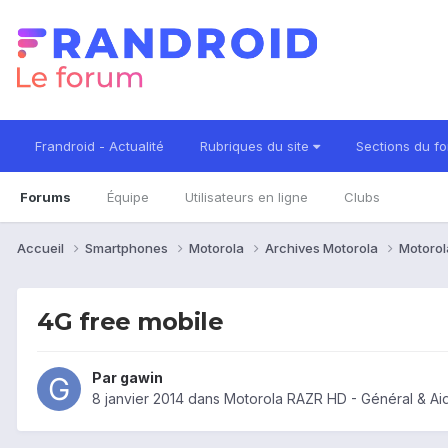
Frandroid - Actualité
Rubriques du site
Sections du f
Forums
Équipe
Utilisateurs en ligne
Clubs
Accueil
Smartphones
Motorola
Archives Motorola
Motorol
4G free mobile
Par
gawin
8 janvier 2014
dans
Motorola RAZR HD - Général & Ai