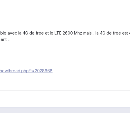
tible avec la 4G de free et le LTE 2600 Mhz mais... la 4G de free e
nt ...
/showthread.php?t=2028668