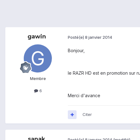
gawin
Posté(e)
8 janvier 2014
Bonjour,
le RAZR HD est en promotion sur ru
Membre
6
Merci d'avance
Citer
sanak
Posté(e)
8 janvier 2014
(modifié)