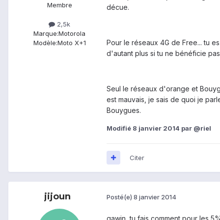
Membre
décue.
2,5k
Marque:
Motorola
Pour le réseaux 4G de Free... tu es 
Modèle:
Moto X+1
d'autant plus si tu ne bénéficie pa
Seul le réseaux d'orange et Bouygu
est mauvais, je sais de quoi je par
Bouygues.
Modifié
8 janvier 2014
par @riel
Citer
jijoun
Posté(e)
8 janvier 2014
gawin, tu fais comment pour les 5