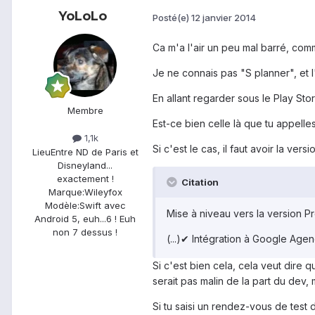
YoLoLo
Posté(e)
12 janvier 2014
Ca m'a l'air un peu mal barré, comme
Je ne connais pas "S planner", et
En allant regarder sous le Play Stor
Membre
Est-ce bien celle là que tu appelle
1,1k
Si c'est le cas, il faut avoir la v
Lieu
Entre ND de Paris et
Disneyland...
exactement !
Citation
Marque:
Wileyfox
Modèle:
Swift avec
Mise à niveau vers la version Pr
Android 5, euh...6 ! Euh
non 7 dessus !
(...)✔ Intégration à Google Age
Si c'est bien cela, cela veut dire q
serait pas malin de la part du dev, 
Si tu saisi un rendez-vous de test