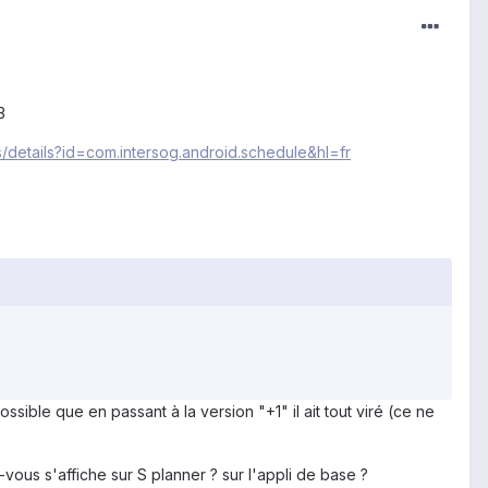
3
s/details?id=com.intersog.android.schedule&hl=fr
ossible que en passant à la version "+1" il ait tout viré (ce ne
vous s'affiche sur S planner ? sur l'appli de base ?