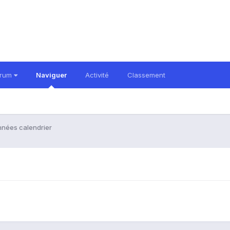
orum
Naviguer
Activité
Classement
nnées calendrier