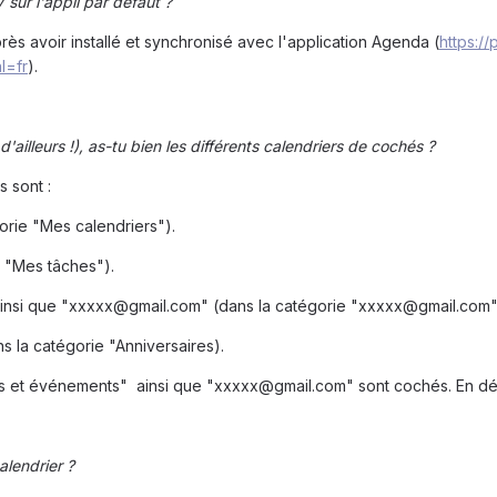
 sur l'appli par défaut ?
s avoir installé et synchronisé avec l'application Agenda (
https:/
l=fr
).
 d'ailleurs !), as-tu bien les différents calendriers de cochés ?
 sont :
orie "Mes calendriers").
s "Mes tâches").
insi que "xxxxx@gmail.com" (dans la catégorie "xxxxx@gmail.com",
s la catégorie "Anniversaires).
es et événements" ainsi que "xxxxx@gmail.com" sont cochés. En dépit
alendrier ?