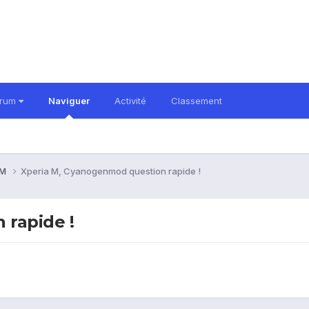
orum
Naviguer
Activité
Classement
 M
Xperia M, Cyanogenmod question rapide !
 rapide !