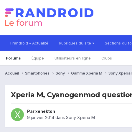
Frandroid - Actualité
Rubriques du site
Sections du f
Forums
Équipe
Utilisateurs en ligne
Clubs
Accueil
Smartphones
Sony
Gamme Xperia M
Sony Xperia
Xperia M, Cyanogenmod question
Par
xenekton
9 janvier 2014
dans
Sony Xperia M