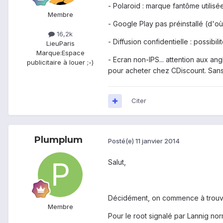
- Polaroid : marque fantôme utilis
Membre
- Google Play pas préinstallé (d'où 
16,2k
- Diffusion confidentielle : possibi
Lieu
Paris
Marque:
Espace
- Ecran non-IPS... attention aux an
publicitaire à louer ;-)
pour acheter chez CDiscount. Sans 
Citer
Plumplum
Posté(e)
11 janvier 2014
Salut,
Décidément, on commence à trouve
Membre
Pour le root signalé par Lannig no