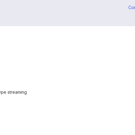
Co
kype streaming