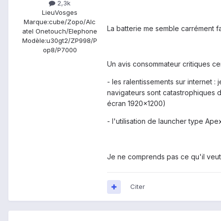
2,3k
Lieu
Vosges
Marque:
cube/Zopo/Alc
La batterie me semble carrément f
atel Onetouch/Elephone
Modèle:
u30gt2/ZP998/P
op8/P7000
Un avis consommateur critiques cert
- les ralentissements sur internet 
navigateurs sont catastrophiques d
écran 1920x1200)
- l'utilisation de launcher type Ap
Je ne comprends pas ce qu'il veut
Citer