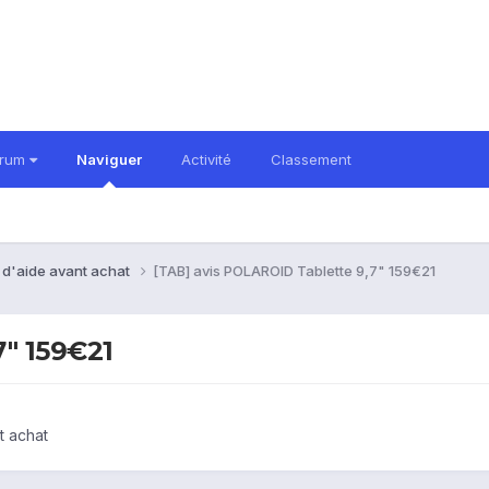
orum
Naviguer
Activité
Classement
 d'aide avant achat
[TAB] avis POLAROID Tablette 9,7" 159€21
7" 159€21
t achat