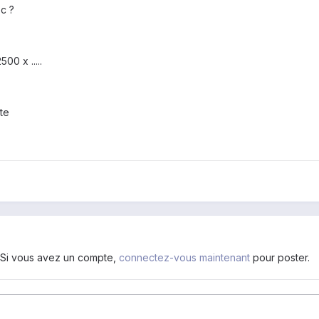
ec ?
00 x .....
tte
. Si vous avez un compte,
connectez-vous maintenant
pour poster.