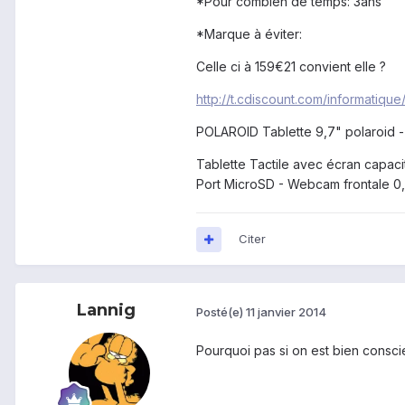
*Pour combien de temps: 3ans
*Marque à éviter:
Celle ci à 159€21 convient elle ?
http://t.cdiscount.com/informatiq
POLAROID Tablette 9,7" polaroid - 
Tablette Tactile avec écran capac
Port MicroSD - Webcam frontale 0,3
Citer
Lannig
Posté(e)
11 janvier 2014
Pourquoi pas si on est bien conscie