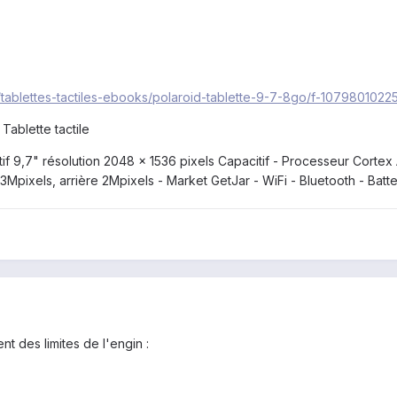
ue/tablettes-tactiles-ebooks/polaroid-tablette-9-7-8go/f-10798010
Tablette tactile
itif 9,7" résolution 2048 x 1536 pixels Capacitif - Processeur Cor
Mpixels, arrière 2Mpixels - Market GetJar - WiFi - Bluetooth - Batte
nt des limites de l'engin :