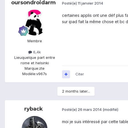
oursondroidarm
Posté(e)
11 janvier 2014
certaines applis ont une déf plus fa
sur ipad fait la même chose et bc d
Membre
6,4k
Lieu
quelque part entre
rome et helsinki
Marque:
zte
Modèle:
v967s
Citer
2 months later...
ryback
Posté(e)
26 mars 2014
(modifié)
moi je suis intéressé par cette ta