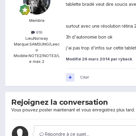
tablette bradé veut dire soucis av
Membre
surtout avec une résolution rétina 25
616
3h d'autonomie bon ok
Lieu
Norway
Marque:
SAMSUNG/Leec
j'ai pas trop d'infos sur cette table
o
Modèle:
NOTE2/NOTE3/L
Modifié
26 mars 2014
par ryback
e max 2
Citer
Rejoignez la conversation
Vous pouvez poster maintenant et vous enregistrez plus tard
Répondre à ce sujet…