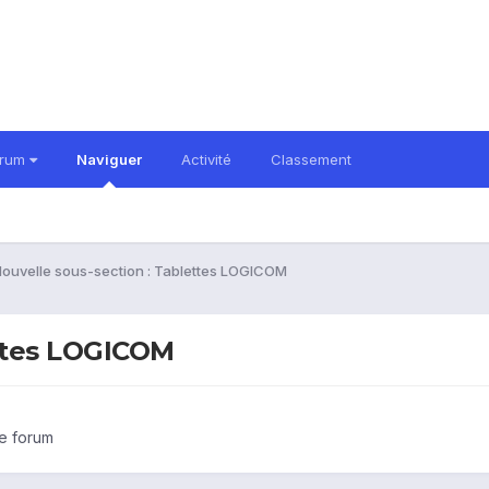
orum
Naviguer
Activité
Classement
ouvelle sous-section : Tablettes LOGICOM
ettes LOGICOM
le forum