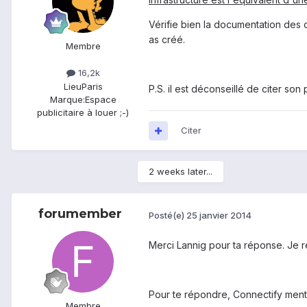
Vérifie bien la documentation des 
as créé.
Membre
16,2k
Lieu
Paris
P.S. il est déconseillé de citer so
Marque:
Espace
publicitaire à louer ;-)
Citer
2 weeks later...
forumember
Posté(e)
25 janvier 2014
Merci Lannig pour ta réponse. Je r
Pour te répondre, Connectify men
Membre