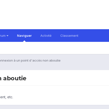
orum
Naviguer
Activité
Classement
nnexion à un point d'accès non aboutie
n aboutie
ent, etc.