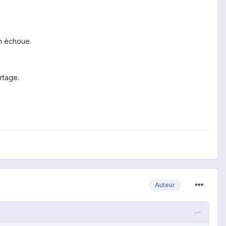
n échoue.
rtage.
Auteur