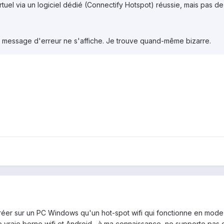
rtuel via un logiciel dédié (Connectify Hotspot) réussie, mais pas de
 message d'erreur ne s'affiche. Je trouve quand-même bizarre.
réer sur un PC Windows qu'un hot-spot wifi qui fonctionne en mod
e vraie borne wif
i et Android, à ma connaissance,
ne supporte pas 