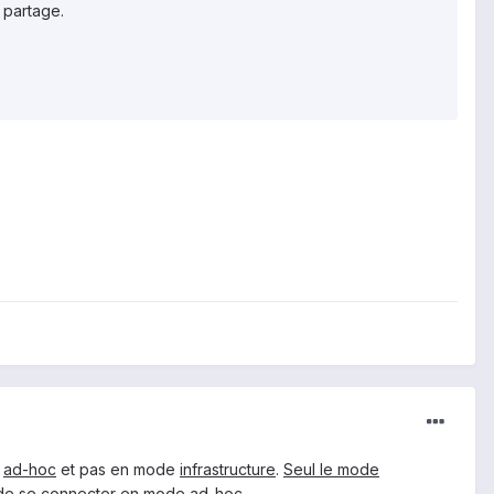
 partage.
e
ad-hoc
et pas en mode
infrastructure
.
Seul le mode
de se connecter en mode ad-hoc
.