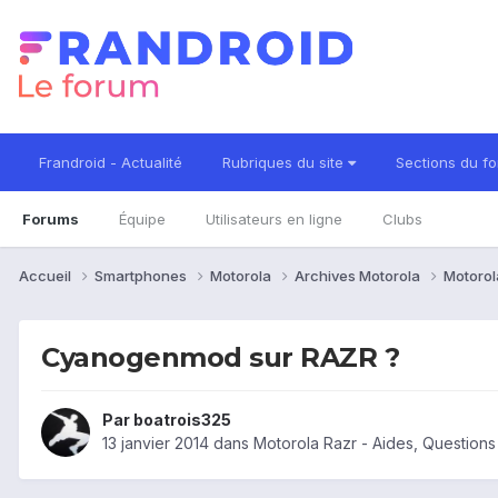
Frandroid - Actualité
Rubriques du site
Sections du f
Forums
Équipe
Utilisateurs en ligne
Clubs
Accueil
Smartphones
Motorola
Archives Motorola
Motorol
Cyanogenmod sur RAZR ?
Par
boatrois325
13 janvier 2014
dans
Motorola Razr - Aides, Question