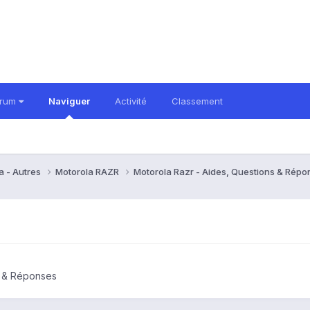
orum
Naviguer
Activité
Classement
a - Autres
Motorola RAZR
Motorola Razr - Aides, Questions & Rép
s & Réponses