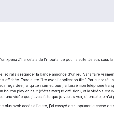
n xperia Z1, si cela a de l'importance pour la suite. Je suis sous la 
os, et j'allais regarder la bande annonce d'un jeu. Sans faire vraiment
t affichée. Entre autre "lire avec l'application film". Par curiosité 
voir regardée j'ai quitté internet, puis j'ai laissé mon téléphone tra
ur un bouton play en haut (c'était marqué diffusion), et la vidéo s'est
ncer une vidéo que j'avais faite que je voulais voir, et ensuite je n'ai
 plus avoir accès à l'autre, j'ai essayé de supprimer le cache de cet