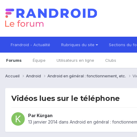
Frandroid - Actualité
Rubriques du site
Sections du f
Forums
Équipe
Utilisateurs en ligne
Clubs
Accueil
Android
Android en général : fonctionnement, etc.
Vi
Vidéos lues sur le téléphone
Par
Kùrgan
13 janvier 2014
dans
Android en général : fonctionnem