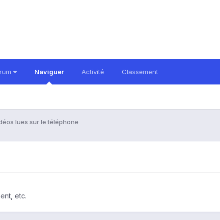
orum
Naviguer
Activité
Classement
déos lues sur le téléphone
ent, etc.