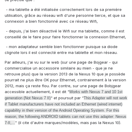
- ma tablette a été initialisée correctement lors de sa première
utilisation, grâce au réseau wifi d'une personne tierce, et que sa
connexion a bien fonctionné avec ce réseau Wifi,
- depuis, j'ai bien désactivé le Wifi sur ma tablette, comme il est
conseillé de le faire pour faire fonctionner la connexion Ethernet,
- mon adaptateur semble bien fonctionner puisque sa diode
clignote lors il est connecté entre ma tablette et mon réseau.
Par ailleurs, j'ai vu sur le web (sur une page de Bojgear - qui
commercialise un accessoire similaire au mien - que je ne
retrouve plus) que la version 2013 de la Nexus 10 que je possède
pourrait ne plus être OK pour Ethernet, contrairement à la version
2012, mais ça reste flou. Par contre, sur une page de Bobjgear
accessible actuellement, il est dit "
Works with Nexus 7 and 10 1st
" et poursuit par "
generation (Not Nexus 7 II)
This Adapter will not work
if Tablet manufacturers have not included an Ethernet (wired internet)
capability in their version of the Android Operating System. For this
reason, the following ANDROID tablets can not use this adapter: Nexus
" (il cite d'autre marques/modèles, mais pas la Nexus 10).
7-II,...