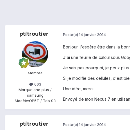
ptitroutier
Posté(e)
14 janvier 2014
Bonjour, j'espère être dans la bon
J'ai une feuille de calcul sous Goo
Je sais pas pourquoi, je peux plus r
Membre
Si je modifie des cellules, c'est bi
663
Une idée, merci
Marque:
one plus /
samsung
Envoyé de mon Nexus 7 en utilisan
Modèle:
OP5T / Tab S3
ptitroutier
Posté(e)
14 janvier 2014