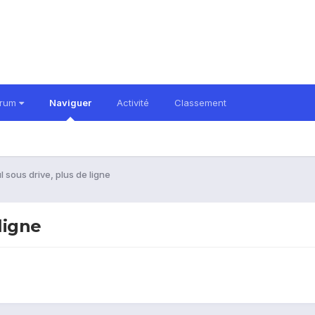
orum
Naviguer
Activité
Classement
l sous drive, plus de ligne
 ligne