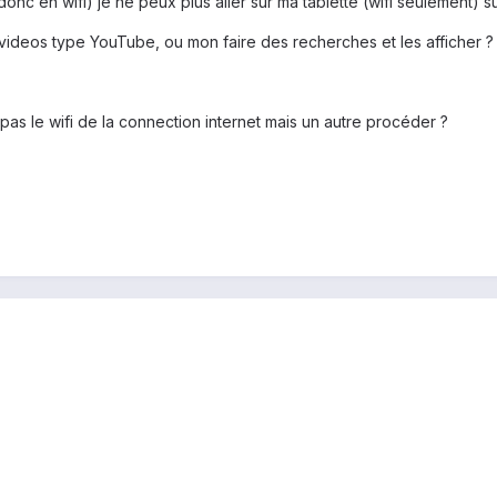
donc en wifi) je ne peux plus aller sur ma tablette (wifi seulement) su
videos type YouTube, ou mon faire des recherches et les afficher ?
pas le wifi de la connection internet mais un autre procéder ?