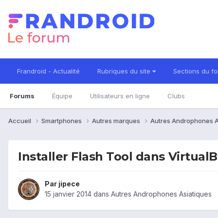
Frandroid - Actualité
Rubriques du site
Sections du f
Forums
Équipe
Utilisateurs en ligne
Clubs
Accueil
Smartphones
Autres marques
Autres Androphones A
Installer Flash Tool dans Virtual
Par
jipece
15 janvier 2014
dans
Autres Androphones Asiatiques