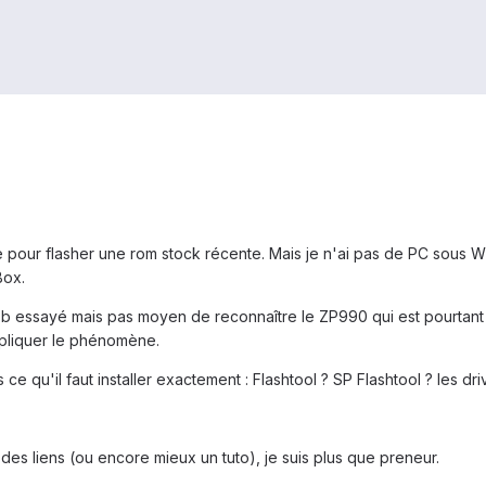
re pour flasher une rom stock récente. Mais je n'ai pas de PC sous W
Box.
rs usb essayé mais pas moyen de reconnaître le ZP990 qui est pourt
pliquer le phénomène.
s ce qu'il faut installer exactement : Flashtool ? SP Flashtool ? les 
a des liens (ou encore mieux un tuto), je suis plus que preneur.