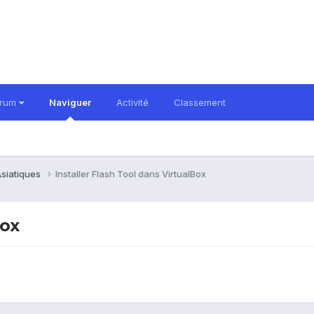
orum
Naviguer
Activité
Classement
siatiques
Installer Flash Tool dans VirtualBox
Box