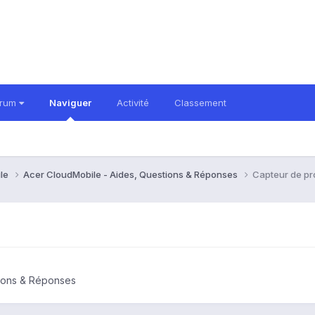
orum
Naviguer
Activité
Classement
ile
Acer CloudMobile - Aides, Questions & Réponses
Capteur de pr
tions & Réponses