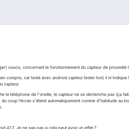
léger) soucis, concernant le fonctionnement du capteur de proximité 
i bien compris, car testé avec android capteur tester tool; il m'indi
u capteur.
e le téléphone de l'oreille, le capteur ne se déclenche pas (ça fait
 du coup l’écran s'éteint automatiquement comme d'habitude au bout 
n.
d 4.1.2. Je ne sais pas si cela peut avoir un effet ?