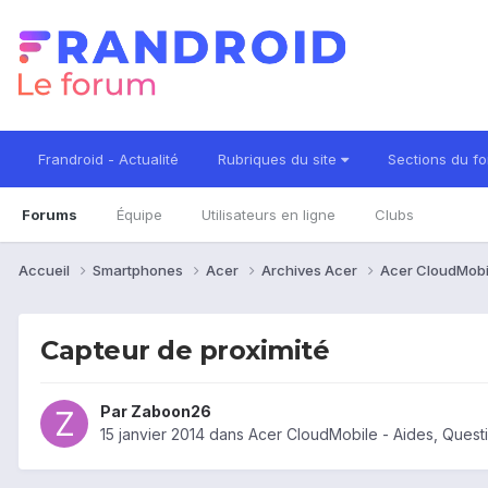
Frandroid - Actualité
Rubriques du site
Sections du f
Forums
Équipe
Utilisateurs en ligne
Clubs
Accueil
Smartphones
Acer
Archives Acer
Acer CloudMob
Capteur de proximité
Par
Zaboon26
15 janvier 2014
dans
Acer CloudMobile - Aides, Ques