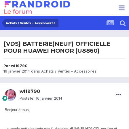
Achats / Ventes - Accessoires
[VDS] BATTERIE(NEUF) OFFICIELLE
POUR HUAWEI HONOR (U8860)
Par
wl19790
16 janvier 2014
dans
Achats / Ventes - Accessoires
wl19790
Posté(e)
16 janvier 2014
Bonjour à tous,
Je vends cette batterie (neuf) d'origine HUAWEI HONOR, car j'en ai