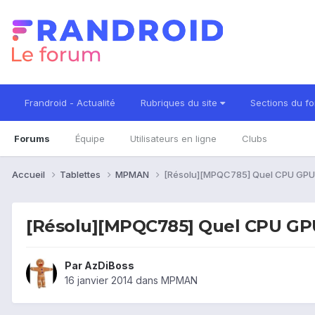
Frandroid - Actualité
Rubriques du site
Sections du f
Forums
Équipe
Utilisateurs en ligne
Clubs
Accueil
Tablettes
MPMAN
[Résolu][MPQC785] Quel CPU GPU
[Résolu][MPQC785] Quel CPU GP
Par
AzDiBoss
16 janvier 2014
dans
MPMAN