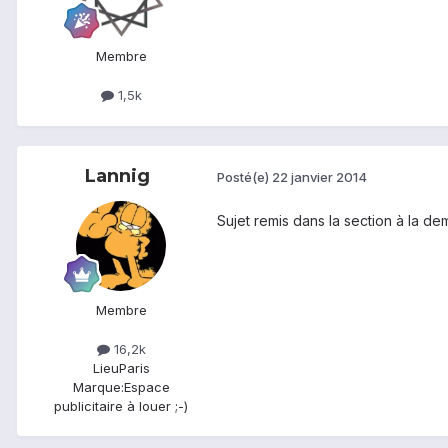
Membre
1,5k
Lannig
Posté(e)
22 janvier 2014
Sujet remis dans la section à la de
Membre
16,2k
Lieu
Paris
Marque:
Espace
publicitaire à louer ;-)