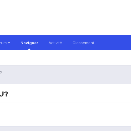
orum
Naviguer
Activité
Classement
?
U?